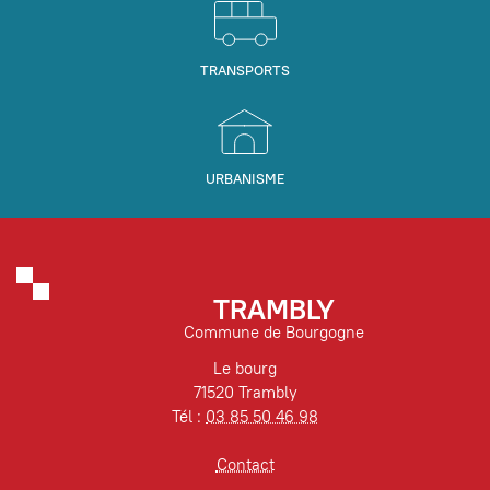
TRANSPORTS
URBANISME
TRAMBLY
Commune de Bourgogne
Le bourg
71520 Trambly
Tél :
03 85 50 46 98
Contact