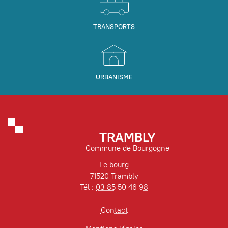
TRANSPORTS
URBANISME
TRAMBLY
Commune de Bourgogne
Le bourg
71520 Trambly
Tél :
03 85 50 46 98
Contact