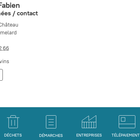
Fabien
ées / contact
 Château
tmelard
2 66
vins
DÉCHETS
ENTREPRISES
TÉLÉPAIEMENT
DÉMARCHES