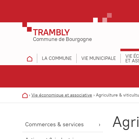
TRAMBLY
Commune de Bourgogne
VIE É
LA COMMUNE
VIE MUNICIPALE
ET AS
›
Vie économique et associative
›
Agriculture & viticult
Agri
Commerces & services