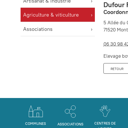
Artisanat & industrie
Dufour 
Coordonn
Agriculture & viticulture
5 Allée du
Associations
71520 Mon
06 30 98 4
Elevage bo
RETOUR
CENTRES DE
COMMUNES
ASSOCIATIONS