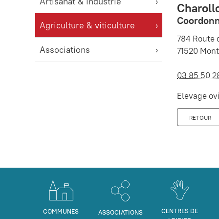
Artisanat & industrie
Charollo
Coordonn
Agriculture & viticulture
784 Route 
Associations
71520 Mon
03 85 50 2
Elevage ov
RETOUR
CENTRES DE
COMMUNES
ASSOCIATIONS