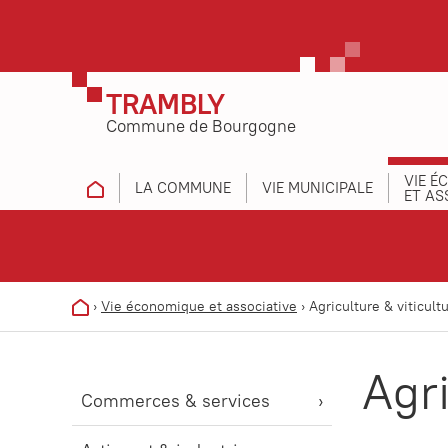
TRAMBLY
Commune de Bourgogne
VIE É
LA COMMUNE
VIE MUNICIPALE
ET AS
›
Vie économique et associative
›
Agriculture & viticult
Agri
Commerces & services