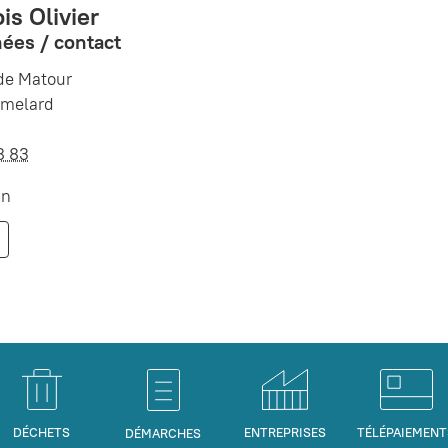
is Olivier
ées / contact
de Matour
tmelard
8 83
in
DÉCHETS
ENTREPRISES
TÉLÉPAIEMENT
DÉMARCHES