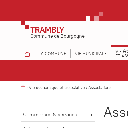
TRAMBLY
Commune de Bourgogne
VIE É
LA COMMUNE
VIE MUNICIPALE
ET AS
›
Vie économique et associative
›
Associations
Ass
Commerces & services