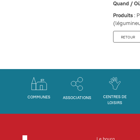
Quand / O
Produits
: P
(légumineus
RETOUR
CENTRES DE
COMMUNES
ASSOCIATIONS
LOISIRS
Le bourg