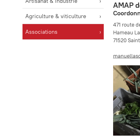
Artisanat & industrie
AMAP d
Coordonn
Agriculture & viticulture
471 route 
Associations
Hameau La
71520 Saint
manuellas