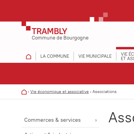
TRAMBLY
Commune de Bourgogne
VIE É
LA COMMUNE
VIE MUNICIPALE
ET AS
›
Vie économique et associative
›
Associations
Ass
Commerces & services