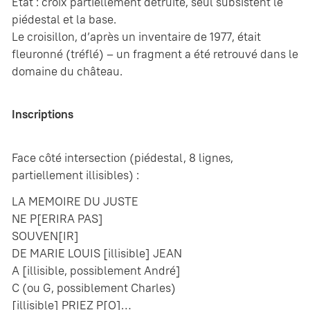
État : croix partiellement détruite, seul subsistent le
piédestal et la base.
Le croisillon, d’après un inventaire de 1977, était
fleuronné (tréflé) – un fragment a été retrouvé dans le
domaine du château.
Inscriptions
Face côté intersection (piédestal, 8 lignes,
partiellement illisibles) :
LA MEMOIRE DU JUSTE
NE P[ERIRA PAS]
SOUVEN[IR]
DE MARIE LOUIS [illisible] JEAN
A [illisible, possiblement André]
C (ou G, possiblement Charles)
[illisible] PRIEZ P[O]…