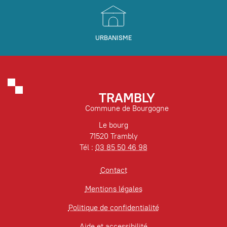
URBANISME
TRAMBLY
Commune de Bourgogne
Le bourg
71520 Trambly
Tél :
03 85 50 46 98
Contact
Mentions légales
Politique de confidentialité
Aide et accessibilité