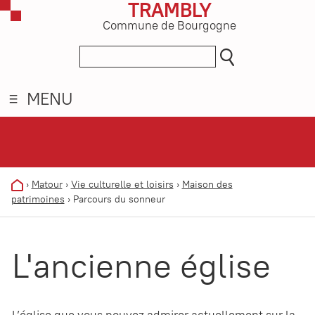
TRAMBLY
Commune de Bourgogne
MENU
›
Matour
›
Vie culturelle et loisirs
›
Maison des
patrimoines
›
Parcours du sonneur
L'ancienne église