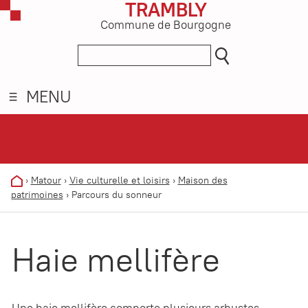
TRAMBLY
Commune de Bourgogne
MENU
›
Matour
›
Vie culturelle et loisirs
›
Maison des
patrimoines
›
Parcours du sonneur
Haie mellifère