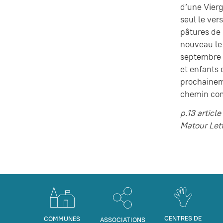
d’une Vierg
seul le ver
pâtures de 
nouveau le 
septembre (
et enfants 
prochainem
chemin com
p.13 articl
Matour Lett
CENTRES DE
COMMUNES
ASSOCIATIONS