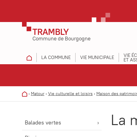
TRAMBLY
Commune de Bourgogne
VIE É
LA COMMUNE
VIE MUNICIPALE
ET AS
›
Matour
›
Vie culturelle et loisirs
›
Maison des patrimoi
La 
Balades vertes