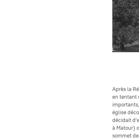
Après la Ré
en tentant 
importants,
église déco
décidait d’
à Matour) o
sommet de l