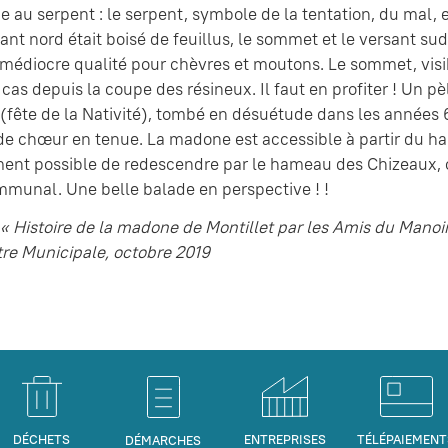
e au serpent : le serpent, symbole de la tentation, du mal, e
sant nord était boisé de feuillus, le sommet et le versant su
médiocre qualité pour chèvres et moutons. Le sommet, visibl
cas depuis la coupe des résineux. Il faut en profiter ! Un p
fête de la Nativité), tombé en désuétude dans les années 6
de chœur en tenue. La madone est accessible à partir du hame
ent possible de redescendre par le hameau des Chizeaux, o
munal. Une belle balade en perspective ! !
e « Histoire de la madone de Montillet par les Amis du Man
re Municipale, octobre 2019
DÉCHETS
ENTREPRISES
TÉLÉPAIEMENT
DÉMARCHES