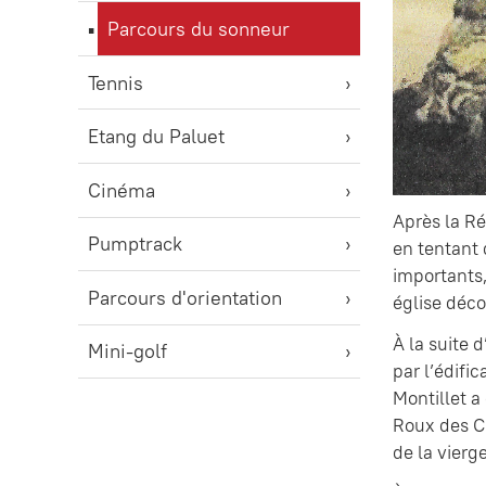
Parcours du sonneur
Tennis
Etang du Paluet
Cinéma
Après la Ré
Pumptrack
en tentant 
importants,
Parcours d'orientation
église déco
À la suite 
Mini-golf
par l’édifi
Montillet a
Roux des Ch
de la vierge