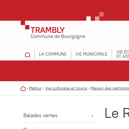
TRAMBLY
Commune de Bourgogne
VIE É
LA COMMUNE
VIE MUNICIPALE
ET AS
›
Matour
›
Vie culturelle et loisirs
›
Maison des patrimoi
Le 
Balades vertes