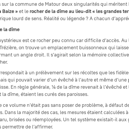
 sur la commune de Matour deux singularités qui méritent b
a Baize »
et le
rocher de la dîme au lieu-dit « les grandes ter
rique lourd de sens. Réalité ou légende ? A chacun d’appréc
e la dîme
ystérieux est ce rocher peu connu car difficile d’accès. Au l
 Trézière, on trouve un emplacement buissonneux qui laisse
rmant un angle droit. Il s’agirait selon la mémoire collecti
her.
respondait à un prélèvement sur les récoltes que les fidèles 
is qui pouvait varier d’un évêché à l’autre et même d’une pa
se. En règle générale, ¼ de la dîme revenait à l’évêché et l
 la dîme, étaient les curés des paroisses.
e ce volume n’était pas sans poser de problème, à défaut d
. Dans la majorité des cas, les mesures étaient calculées à p
paru, brisées ou réemployées. Un tel système existait-il aux 
 permettre de l’affirmer.