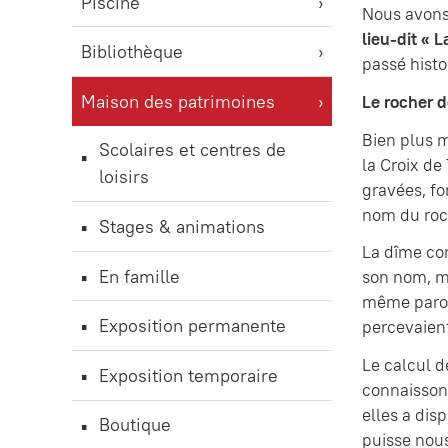
Piscine
Nous avons
lieu-dit « L
Bibliothèque
passé histo
Maison des patrimoines
Le rocher d
Bien plus m
Scolaires et centres de
la Croix de
loisirs
gravées, fo
nom du roc
Stages & animations
La dîme cor
En famille
son nom, ma
même parois
Exposition permanente
percevaient
Le calcul d
Exposition temporaire
connaissons
elles a dis
Boutique
puisse nous